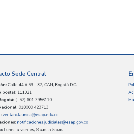
acto Sede Central
E
ión:
Calle 44 # 53 - 37, CAN, Bogotá D.C.
Pol
 postal:
111321
Ac
Bogotá:
(+57) 601 7956110
Ma
Nacional:
018000 423713
:
ventanillaunica@esap.edu.co
caciones:
notificaciones.judiciales@esap.gov.co
o:
Lunes a viernes, 8 a.m. a 5 p.m.