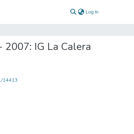
(current)
Log In
 2007: IG La Calera
71/14413