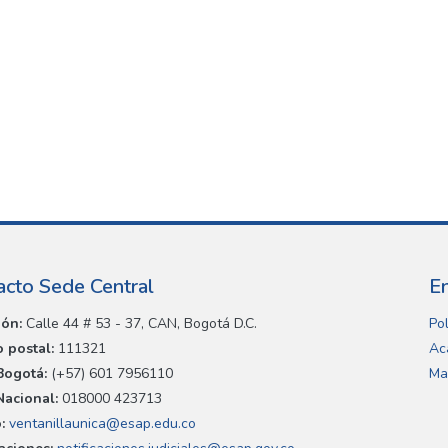
acto Sede Central
E
ión:
Calle 44 # 53 - 37, CAN, Bogotá D.C.
Pol
 postal:
111321
Ac
Bogotá:
(+57) 601 7956110
Ma
Nacional:
018000 423713
:
ventanillaunica@esap.edu.co