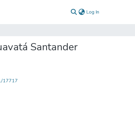
(current)
Log In
uavatá Santander
71/17717