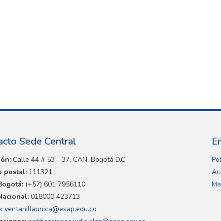
acto Sede Central
E
ión:
Calle 44 # 53 - 37, CAN, Bogotá D.C.
Pol
 postal:
111321
Ac
Bogotá:
(+57) 601 7956110
Ma
Nacional:
018000 423713
:
ventanillaunica@esap.edu.co