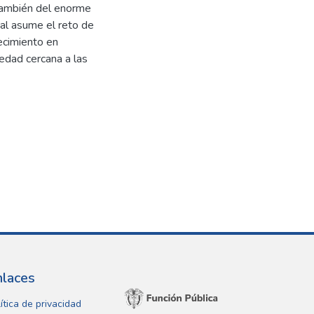
y también del enorme
cal asume el reto de
recimiento en
iedad cercana a las
nlaces
ítica de privacidad