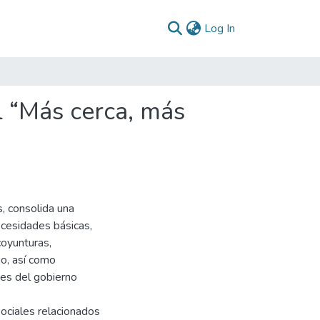
(current)
Log In
l “Más cerca, más
 consolida una
ecesidades básicas,
coyunturas,
io, así como
des del gobierno
ociales relacionados