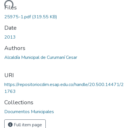
ading...
Files
25975-1.pdf
(319.55 KB)
Date
2013
Authors
Alcaldía Municipal de Curumaní Cesar
URI
https://repositoriocdim.esap.edu.co/handle/20.500.14471/2
1763
Collections
Documentos Municipales
Full item page