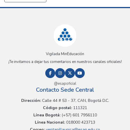
Vigilada MinEducación
¡Te invitamos a dejar tus comentarios en nuestros canales oficiales!
@esapoficial
Contacto Sede Central
Dirección:
Calle 44 # 53 - 37, CAN, Bogotá D.C.
Código postal:
111321
Línea Bogotá:
(+57) 601 7956110
Línea Nacional:
018000 423713
Correo:
ventanillaunica@esap.edu.co