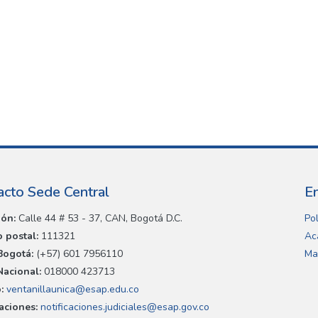
acto Sede Central
E
ión:
Calle 44 # 53 - 37, CAN, Bogotá D.C.
Pol
 postal:
111321
Ac
Bogotá:
(+57) 601 7956110
Ma
Nacional:
018000 423713
:
ventanillaunica@esap.edu.co
caciones:
notificaciones.judiciales@esap.gov.co