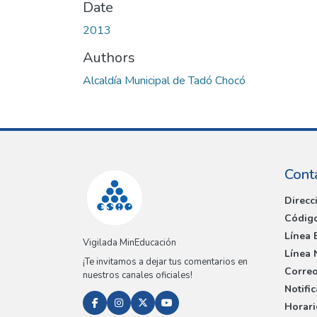
Date
2013
Authors
Alcaldía Municipal de Tadó Chocó
Cont
Direcc
Código
Línea 
Vigilada MinEducación
Línea 
¡Te invitamos a dejar tus comentarios en
Correo
nuestros canales oficiales!
Notifi
Horari