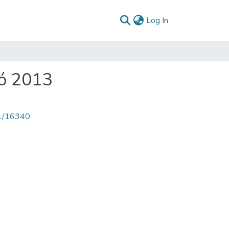
(current)
Log In
ó 2013
71/16340