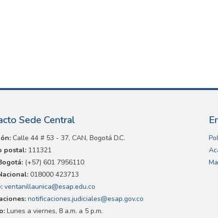
acto Sede Central
E
ión:
Calle 44 # 53 - 37, CAN, Bogotá D.C.
Pol
 postal:
111321
Ac
Bogotá:
(+57) 601 7956110
Ma
Nacional:
018000 423713
:
ventanillaunica@esap.edu.co
caciones:
notificaciones.judiciales@esap.gov.co
o:
Lunes a viernes, 8 a.m. a 5 p.m.