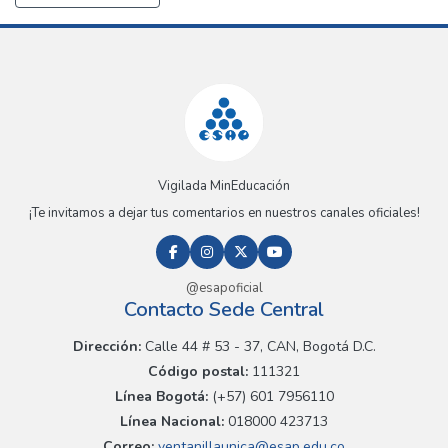
Vigilada MinEducación
¡Te invitamos a dejar tus comentarios en nuestros canales oficiales!
@esapoficial
Contacto Sede Central
Dirección:
Calle 44 # 53 - 37, CAN, Bogotá D.C.
Código postal:
111321
Línea Bogotá:
(+57) 601 7956110
Línea Nacional:
018000 423713
Correo:
ventanillaunica@esap.edu.co