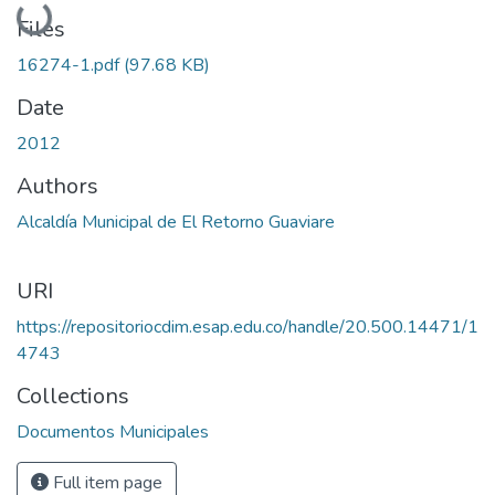
Loading...
Files
16274-1.pdf
(97.68 KB)
Date
2012
Authors
Alcaldía Municipal de El Retorno Guaviare
URI
https://repositoriocdim.esap.edu.co/handle/20.500.14471/1
4743
Collections
Documentos Municipales
Full item page