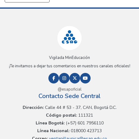
Vigilada MinEducación
¡Te invitamos a dejar tus comentarios en nuestros canales oficiales!
@esapoficial
Contacto Sede Central
Dirección:
Calle 44 # 53 - 37, CAN, Bogotá D.C.
Código postal:
111321
Línea Bogotá:
(+57) 601 7956110
Línea Nacional:
018000 423713
Correo:
ventanillaunica@esap.edu.co