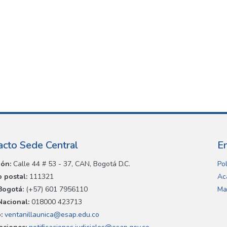
acto Sede Central
E
ión:
Calle 44 # 53 - 37, CAN, Bogotá D.C.
Pol
 postal:
111321
Ac
Bogotá:
(+57) 601 7956110
Ma
Nacional:
018000 423713
:
ventanillaunica@esap.edu.co