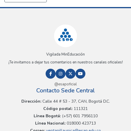
Vigilada MinEducación
¡Te invitamos a dejar tus comentarios en nuestros canales oficiales!
@esapoficial
Contacto Sede Central
Dirección:
Calle 44 # 53 - 37, CAN, Bogotá D.C.
Código postal:
111321
Línea Bogotá:
(+57) 601 7956110
Línea Nacional:
018000 423713
Correo:
ventanillaunica@esap.edu.co