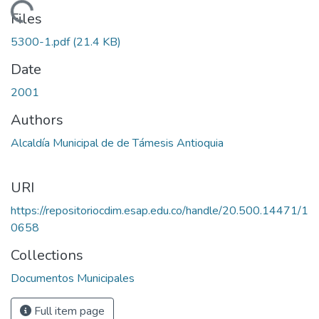
Loading...
Files
5300-1.pdf
(21.4 KB)
Date
2001
Authors
Alcaldía Municipal de de Támesis Antioquia
URI
https://repositoriocdim.esap.edu.co/handle/20.500.14471/1
0658
Collections
Documentos Municipales
Full item page