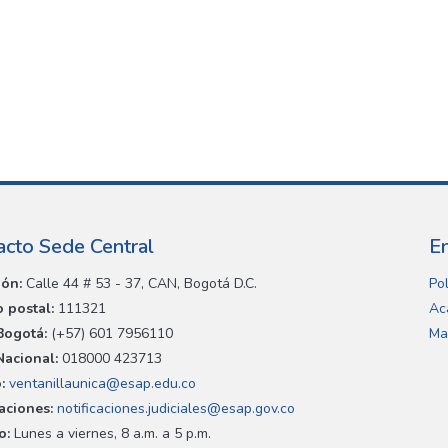
acto Sede Central
E
ión:
Calle 44 # 53 - 37, CAN, Bogotá D.C.
Pol
 postal:
111321
Ac
Bogotá:
(+57) 601 7956110
Ma
Nacional:
018000 423713
:
ventanillaunica@esap.edu.co
caciones:
notificaciones.judiciales@esap.gov.co
o:
Lunes a viernes, 8 a.m. a 5 p.m.