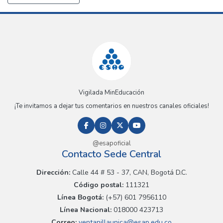
Vigilada MinEducación
¡Te invitamos a dejar tus comentarios en nuestros canales oficiales!
@esapoficial
Contacto Sede Central
Dirección:
Calle 44 # 53 - 37, CAN, Bogotá D.C.
Código postal:
111321
Línea Bogotá:
(+57) 601 7956110
Línea Nacional:
018000 423713
Correo:
ventanillaunica@esap.edu.co