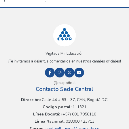
Vigilada MinEducación
¡Te invitamos a dejar tus comentarios en nuestros canales oficiales!
@esapoficial
Contacto Sede Central
Dirección:
Calle 44 # 53 - 37, CAN, Bogotá D.C.
Código postal:
111321
Línea Bogotá:
(+57) 601 7956110
Línea Nacional:
018000 423713
Correo:
ventanillaunica@esap.edu.co