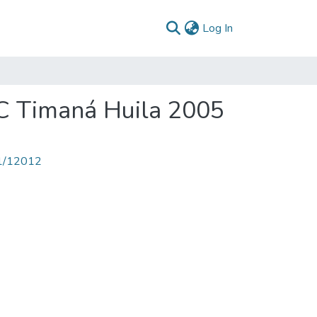
(current)
Log In
BC Timaná Huila 2005
71/12012