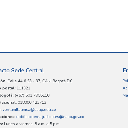
acto Sede Central
E
ión:
Calle 44 # 53 - 37, CAN, Bogotá D.C.
Pol
 postal:
111321
Ac
Bogotá:
(+57) 601 7956110
Ma
Nacional:
018000 423713
:
ventanillaunica@esap.edu.co
caciones:
notificaciones.judiciales@esap.gov.co
o:
Lunes a viernes, 8 a.m. a 5 p.m.