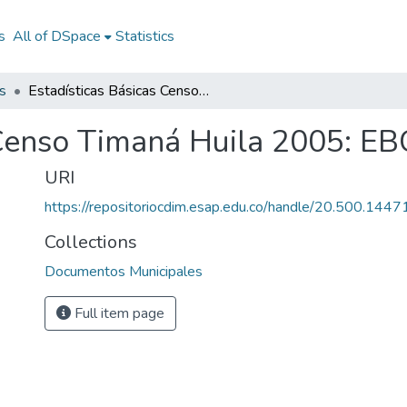
s
All of DSpace
Statistics
s
Estadísticas Básicas Censo Timaná Huila 2005: EBC Timaná Huila 2005
 Censo Timaná Huila 2005: E
URI
https://repositoriocdim.esap.edu.co/handle/20.500.144
Collections
Documentos Municipales
Full item page