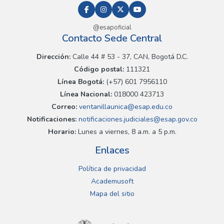
@esapoficial
Contacto Sede Central
Dirección:
Calle 44 # 53 - 37, CAN, Bogotá D.C.
Código postal:
111321
Línea Bogotá:
(+57) 601 7956110
Línea Nacional:
018000 423713
Correo:
ventanillaunica@esap.edu.co
Notificaciones:
notificaciones.judiciales@esap.gov.co
Horario:
Lunes a viernes, 8 a.m. a 5 p.m.
Enlaces
Política de privacidad
Academusoft
Mapa del sitio