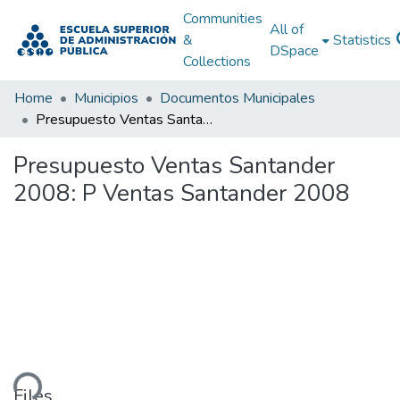
Communities
All of
&
Statistics
DSpace
Collections
Home
Municipios
Documentos Municipales
Presupuesto Ventas Santander 2008: P Ventas Santander 2008
Presupuesto Ventas Santander
2008: P Ventas Santander 2008
ding...
Files