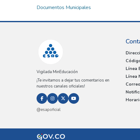
Documentos Municipales
Cont
Direcc
Código
Línea 
Vigilada MinEducación
Línea 
¡Te invitamos a dejar tus comentarios en
Correo
nuestros canales oficiales!
Notifi
Horari
@esapoficial