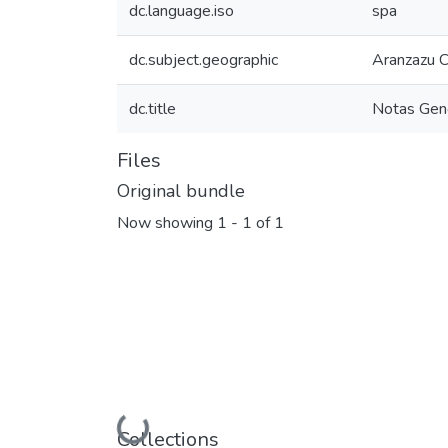
dc.language.iso
spa
dc.subject.geographic
Aranzazu C
dc.title
Notas Gen
Files
Original bundle
Now showing
1 - 1 of 1
Loading...
Collections