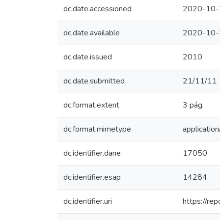
dc.date.accessioned
2020-10-
dc.date.available
2020-10-
dc.date.issued
2010
dc.date.submitted
21/11/11
dc.format.extent
3 pág.
dc.format.mimetype
application
dc.identifier.dane
17050
dc.identifier.esap
14284
dc.identifier.uri
https://re