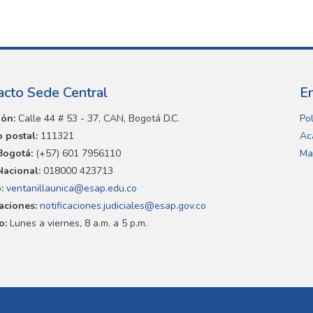
acto Sede Central
E
ión:
Calle 44 # 53 - 37, CAN, Bogotá D.C.
Pol
 postal:
111321
Ac
Bogotá:
(+57) 601 7956110
Ma
Nacional:
018000 423713
:
ventanillaunica@esap.edu.co
caciones:
notificaciones.judiciales@esap.gov.co
o:
Lunes a viernes, 8 a.m. a 5 p.m.