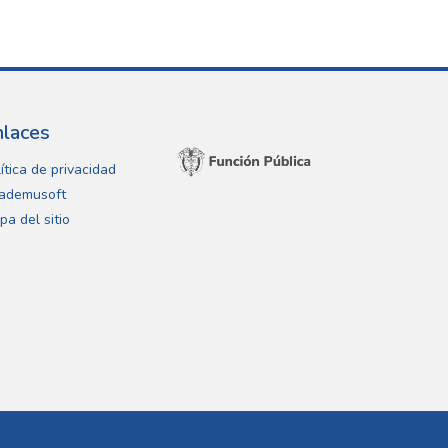
nlaces
ítica de privacidad
ademusoft
pa del sitio