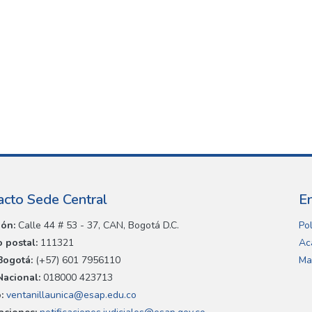
acto Sede Central
E
ión:
Calle 44 # 53 - 37, CAN, Bogotá D.C.
Pol
 postal:
111321
Ac
Bogotá:
(+57) 601 7956110
Ma
Nacional:
018000 423713
:
ventanillaunica@esap.edu.co