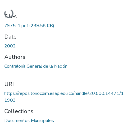
Loading...
Files
7975-1.pdf
(289.58 KB)
Date
2002
Authors
Contraloría General de la Nación
URI
https://repositoriocdim.esap.edu.co/handle/20.500.14471/1
1903
Collections
Documentos Municipales