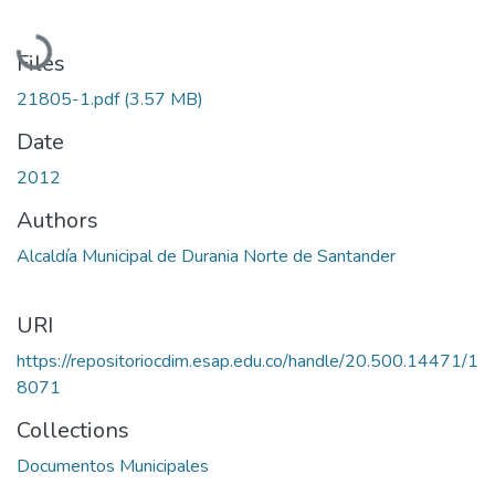
Loading...
Files
21805-1.pdf
(3.57 MB)
Date
2012
Authors
Alcaldía Municipal de Durania Norte de Santander
URI
https://repositoriocdim.esap.edu.co/handle/20.500.14471/1
8071
Collections
Documentos Municipales