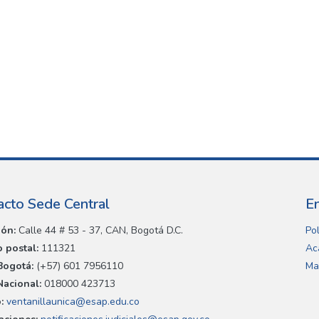
acto Sede Central
E
ión:
Calle 44 # 53 - 37, CAN, Bogotá D.C.
Pol
 postal:
111321
Ac
Bogotá:
(+57) 601 7956110
Ma
Nacional:
018000 423713
:
ventanillaunica@esap.edu.co