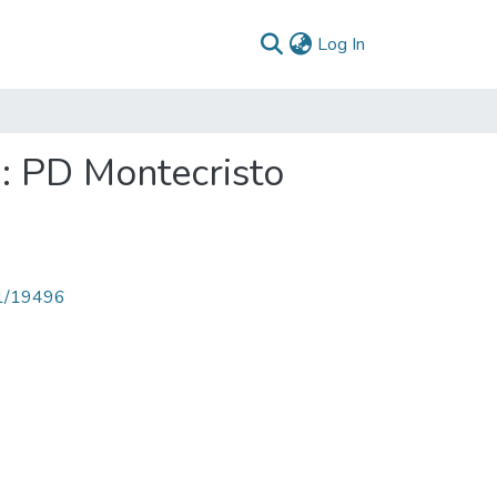
(current)
Log In
: PD Montecristo
71/19496