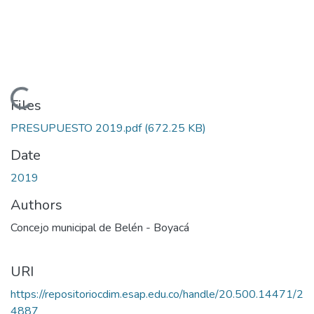
Loading...
Files
PRESUPUESTO 2019.pdf
(672.25 KB)
Date
2019
Authors
Concejo municipal de Belén - Boyacá
URI
https://repositoriocdim.esap.edu.co/handle/20.500.14471/2
4887