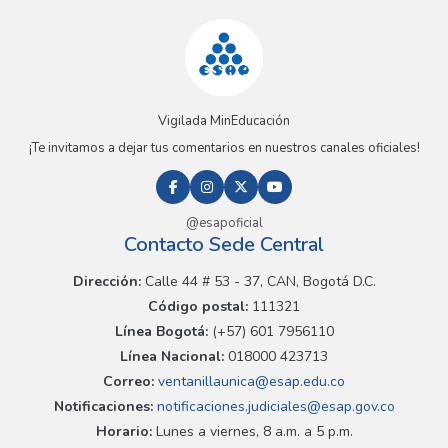
Vigilada MinEducación
¡Te invitamos a dejar tus comentarios en nuestros canales oficiales!
@esapoficial
Contacto Sede Central
Dirección:
Calle 44 # 53 - 37, CAN, Bogotá D.C.
Código postal:
111321
Línea Bogotá:
(+57) 601 7956110
Línea Nacional:
018000 423713
Correo:
ventanillaunica@esap.edu.co
Notificaciones:
notificaciones.judiciales@esap.gov.co
Horario:
Lunes a viernes, 8 a.m. a 5 p.m.