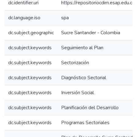
dc.identifier.uri
https://repositoriocdim.esap.edu.
dc.language.iso
spa
dc.subject.geographic
Sucre Santander - Colombia
dc.subject.keywords
Seguimiento al Plan
dc.subject.keywords
Sectorización
dc.subject.keywords
Diagnóstico Sectorial
dc.subject.keywords
Inversión Social
dc.subject.keywords
Planificación del Desarrollo
dc.subject.keywords
Programas Sectoriales