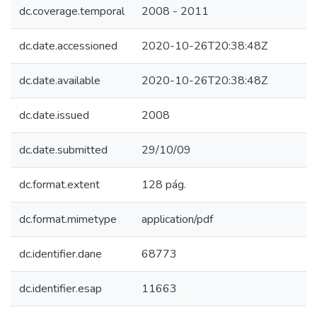
dc.coverage.temporal
2008 - 2011
dc.date.accessioned
2020-10-26T20:38:48Z
dc.date.available
2020-10-26T20:38:48Z
dc.date.issued
2008
dc.date.submitted
29/10/09
dc.format.extent
128 pág.
dc.format.mimetype
application/pdf
dc.identifier.dane
68773
dc.identifier.esap
11663