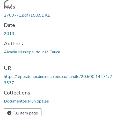
Loading...
Files
27697-1.pdf
(158.51 KB)
Date
2013
Authors
Alcadia Municipal de Inzá Cauca
URI
https://repositoriocdim.esap.edu.co/handle/20.500.14471/2
3337
Collections
Documentos Municipales
Full item page