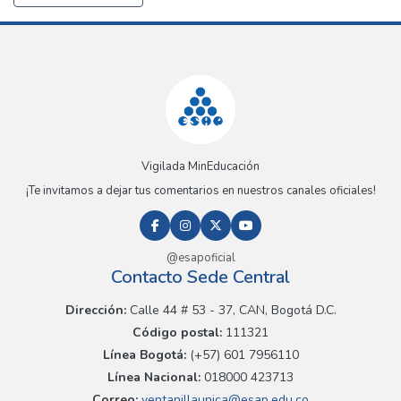
Vigilada MinEducación
¡Te invitamos a dejar tus comentarios en nuestros canales oficiales!
@esapoficial
Contacto Sede Central
Dirección:
Calle 44 # 53 - 37, CAN, Bogotá D.C.
Código postal:
111321
Línea Bogotá:
(+57) 601 7956110
Línea Nacional:
018000 423713
Correo:
ventanillaunica@esap.edu.co