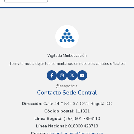
Vigilada MinEducación
¡Te invitamos a dejar tus comentarios en nuestros canales oficiales!
@esapoficial
Contacto Sede Central
Dirección:
Calle 44 # 53 - 37, CAN, Bogotá D.C.
Código postal:
111321
Línea Bogotá:
(+57) 601 7956110
Línea Nacional:
018000 423713
Correo:
ventanillaunica@esap.edu.co