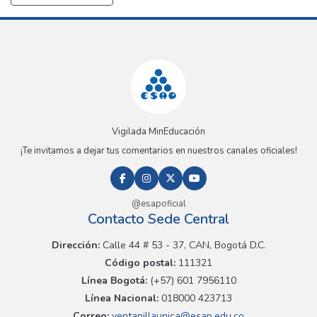
Vigilada MinEducación
¡Te invitamos a dejar tus comentarios en nuestros canales oficiales!
@esapoficial
Contacto Sede Central
Dirección:
Calle 44 # 53 - 37, CAN, Bogotá D.C.
Código postal:
111321
Línea Bogotá:
(+57) 601 7956110
Línea Nacional:
018000 423713
Correo:
ventanillaunica@esap.edu.co