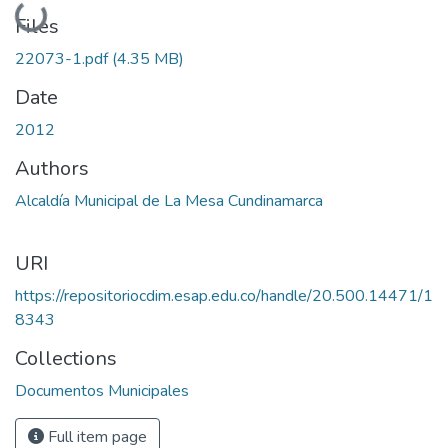
Loading...
Files
22073-1.pdf
(4.35 MB)
Date
2012
Authors
Alcaldía Municipal de La Mesa Cundinamarca
URI
https://repositoriocdim.esap.edu.co/handle/20.500.14471/1
8343
Collections
Documentos Municipales
Full item page