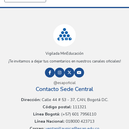
Vigilada MinEducación
¡Te invitamos a dejar tus comentarios en nuestros canales oficiales!
@esapoficial
Contacto Sede Central
Dirección:
Calle 44 # 53 - 37, CAN, Bogotá D.C.
Código postal:
111321
Línea Bogotá:
(+57) 601 7956110
Línea Nacional:
018000 423713
Correo:
ventanillaunica@esap.edu.co