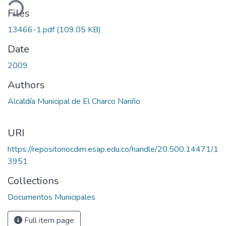
ading...
Files
13466-1.pdf
(109.05 KB)
Date
2009
Authors
Alcaldía Municipal de El Charco Nariño
URI
https://repositoriocdim.esap.edu.co/handle/20.500.14471/1
3951
Collections
Documentos Municipales
Full item page