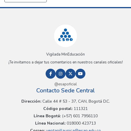
Vigilada MinEducación
¡Te invitamos a dejar tus comentarios en nuestros canales oficiales!
@esapoficial
Contacto Sede Central
Dirección:
Calle 44 # 53 - 37, CAN, Bogotá D.C.
Código postal:
111321
Línea Bogotá:
(+57) 601 7956110
Línea Nacional:
018000 423713
Correo:
ventanillaunica@esap.edu.co