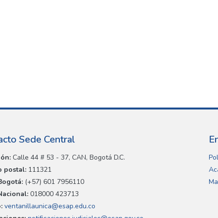
acto Sede Central
E
ión:
Calle 44 # 53 - 37, CAN, Bogotá D.C.
Pol
 postal:
111321
Ac
Bogotá:
(+57) 601 7956110
Ma
Nacional:
018000 423713
:
ventanillaunica@esap.edu.co