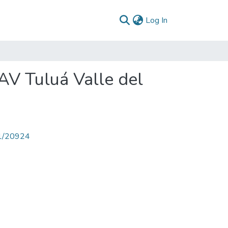
(current)
Log In
AV Tuluá Valle del
71/20924