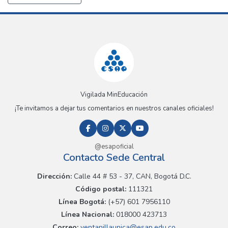
Vigilada MinEducación
¡Te invitamos a dejar tus comentarios en nuestros canales oficiales!
@esapoficial
Contacto Sede Central
Dirección:
Calle 44 # 53 - 37, CAN, Bogotá D.C.
Código postal:
111321
Línea Bogotá:
(+57) 601 7956110
Línea Nacional:
018000 423713
Correo:
ventanillaunica@esap.edu.co