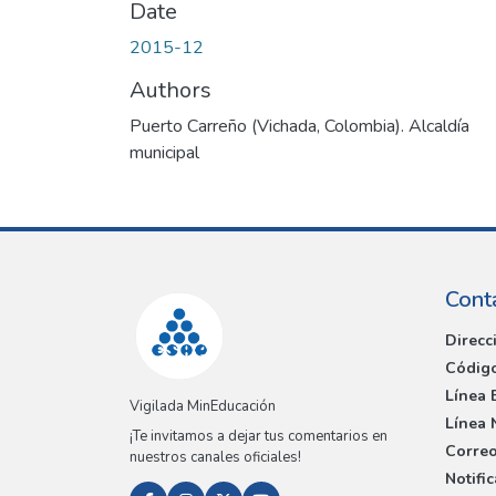
Date
2015-12
Authors
Puerto Carreño (Vichada, Colombia). Alcaldía
municipal
Cont
Direcc
Código
Línea 
Vigilada MinEducación
Línea 
¡Te invitamos a dejar tus comentarios en
Correo
nuestros canales oficiales!
Notifi