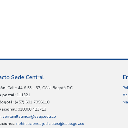
acto Sede Central
E
ión:
Calle 44 # 53 - 37, CAN, Bogotá D.C.
Pol
 postal:
111321
Ac
Bogotá:
(+57) 601 7956110
Ma
Nacional:
018000 423713
:
ventanillaunica@esap.edu.co
caciones:
notificaciones.judiciales@esap.gov.co