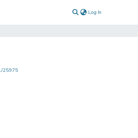
(current)
Log In
71/25975