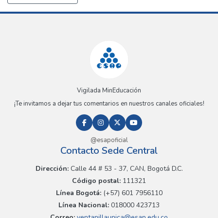
Vigilada MinEducación
¡Te invitamos a dejar tus comentarios en nuestros canales oficiales!
@esapoficial
Contacto Sede Central
Dirección:
Calle 44 # 53 - 37, CAN, Bogotá D.C.
Código postal:
111321
Línea Bogotá:
(+57) 601 7956110
Línea Nacional:
018000 423713
Correo:
ventanillaunica@esap.edu.co