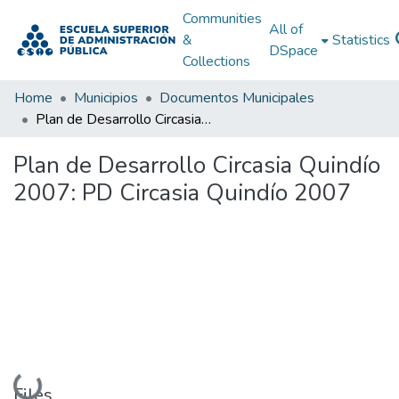
Communities
All of
&
Statistics
DSpace
Collections
Home
Municipios
Documentos Municipales
Plan de Desarrollo Circasia Quindío 2007: PD Circasia Quindío 2007
Plan de Desarrollo Circasia Quindío
2007: PD Circasia Quindío 2007
Loading...
Files