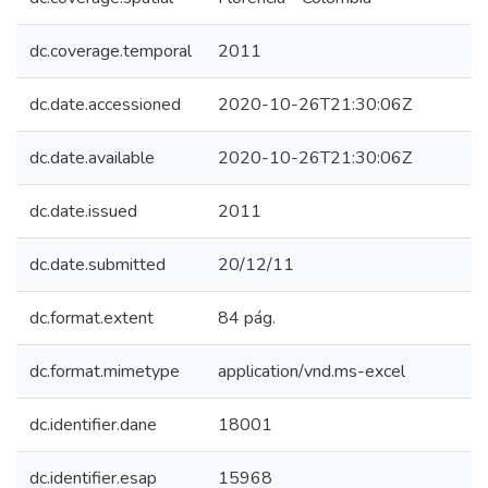
dc.coverage.temporal
2011
dc.date.accessioned
2020-10-26T21:30:06Z
dc.date.available
2020-10-26T21:30:06Z
dc.date.issued
2011
dc.date.submitted
20/12/11
dc.format.extent
84 pág.
dc.format.mimetype
application/vnd.ms-excel
dc.identifier.dane
18001
dc.identifier.esap
15968