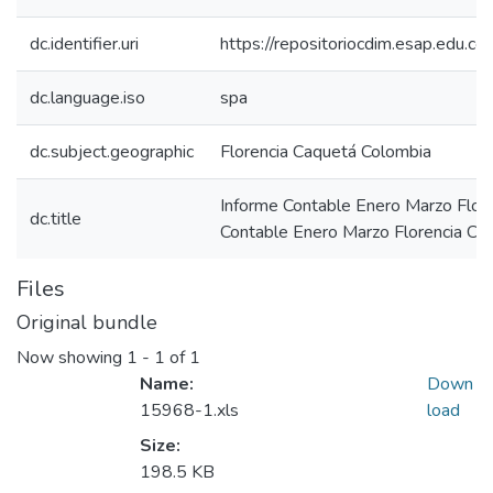
dc.identifier.uri
https://repositoriocdim.esap.edu.
dc.language.iso
spa
dc.subject.geographic
Florencia Caquetá Colombia
Informe Contable Enero Marzo Flor
dc.title
Contable Enero Marzo Florencia C
Files
Original bundle
Now showing
1 - 1 of 1
Name:
Down
15968-1.xls
load
Size:
198.5 KB