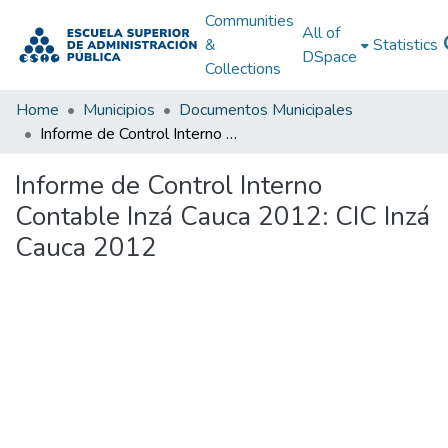
Communities
All of
&
Statistics
DSpace
Collections
Home
Municipios
Documentos Municipales
Informe de Control Interno Contable Inzá Cauca 2012: CIC Inzá Cauca 2012
Informe de Control Interno
Contable Inzá Cauca 2012: CIC Inzá
Cauca 2012
Loading...