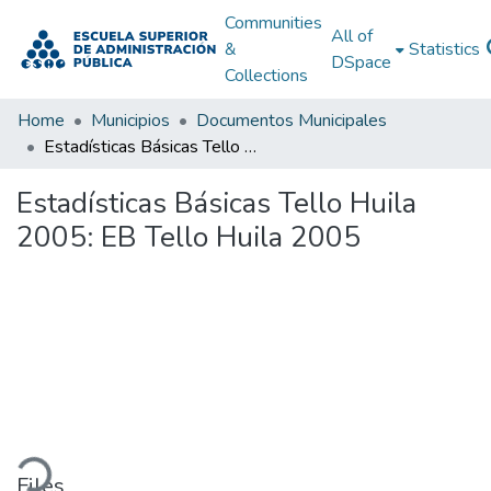
Communities
All of
&
Statistics
DSpace
Collections
Home
Municipios
Documentos Municipales
Estadísticas Básicas Tello Huila 2005: EB Tello Huila 2005
Estadísticas Básicas Tello Huila
2005: EB Tello Huila 2005
ading...
Files