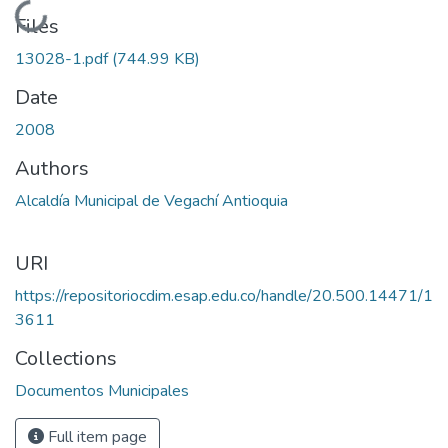
Loading...
Files
13028-1.pdf
(744.99 KB)
Date
2008
Authors
Alcaldía Municipal de Vegachí Antioquia
URI
https://repositoriocdim.esap.edu.co/handle/20.500.14471/1
3611
Collections
Documentos Municipales
Full item page