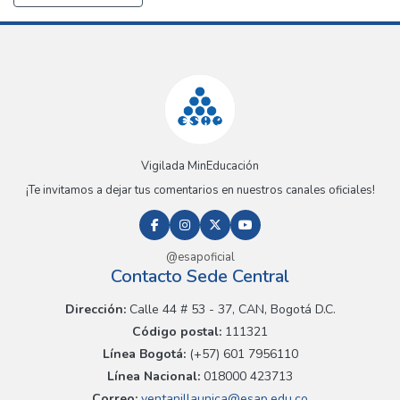
Vigilada MinEducación
¡Te invitamos a dejar tus comentarios en nuestros canales oficiales!
@esapoficial
Contacto Sede Central
Dirección:
Calle 44 # 53 - 37, CAN, Bogotá D.C.
Código postal:
111321
Línea Bogotá:
(+57) 601 7956110
Línea Nacional:
018000 423713
Correo:
ventanillaunica@esap.edu.co