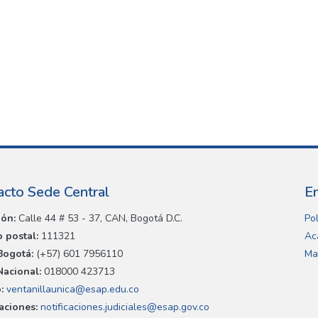
acto Sede Central
E
ión:
Calle 44 # 53 - 37, CAN, Bogotá D.C.
Pol
 postal:
111321
Ac
Bogotá:
(+57) 601 7956110
Ma
Nacional:
018000 423713
:
ventanillaunica@esap.edu.co
caciones:
notificaciones.judiciales@esap.gov.co