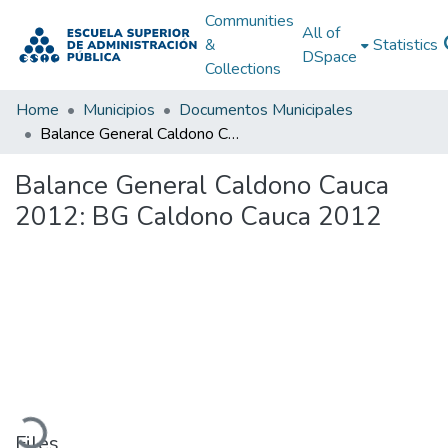
Communities
All of
&
Statistics
DSpace
Collections
Home
Municipios
Documentos Municipales
Balance General Caldono Cauca 2012: BG Caldono Cauca 2012
Balance General Caldono Cauca
2012: BG Caldono Cauca 2012
Loading...
Files