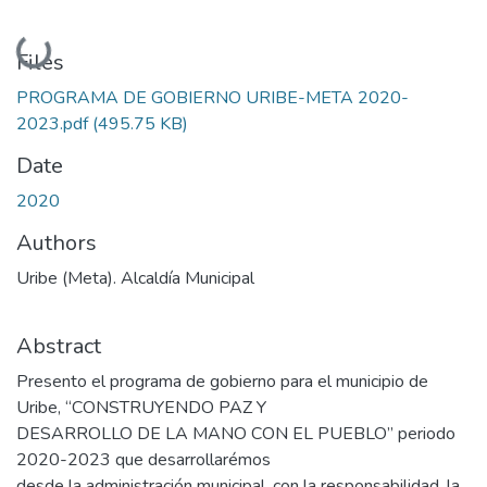
Loading...
Files
PROGRAMA DE GOBIERNO URIBE-META 2020-
2023.pdf
(495.75 KB)
Date
2020
Authors
Uribe (Meta). Alcaldía Municipal
Abstract
Presento el programa de gobierno para el municipio de
Uribe, “CONSTRUYENDO PAZ Y
DESARROLLO DE LA MANO CON EL PUEBLO” periodo
2020-2023 que desarrollarémos
desde la administración municipal, con la responsabilidad, la