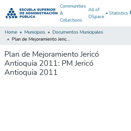
Communities
All of
&
Statistics
DSpace
Collections
Home
Municipios
Documentos Municipales
Plan de Mejoramiento Jericó Antioquia 2011: PM Jericó Antioquia 2011
Plan de Mejoramiento Jericó
Antioquia 2011: PM Jericó
Antioquia 2011
Loading...