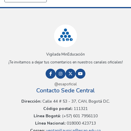
Vigilada MinEducación
¡Te invitamos a dejar tus comentarios en nuestros canales oficiales!
@esapoficial
Contacto Sede Central
Dirección:
Calle 44 # 53 - 37, CAN, Bogotá D.C.
Código postal:
111321
Línea Bogotá:
(+57) 601 7956110
Línea Nacional:
018000 423713
Correo:
ventanillaunica@esap.edu.co