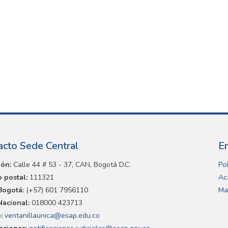
acto Sede Central
E
ión:
Calle 44 # 53 - 37, CAN, Bogotá D.C.
Pol
 postal:
111321
Ac
Bogotá:
(+57) 601 7956110
Ma
Nacional:
018000 423713
:
ventanillaunica@esap.edu.co