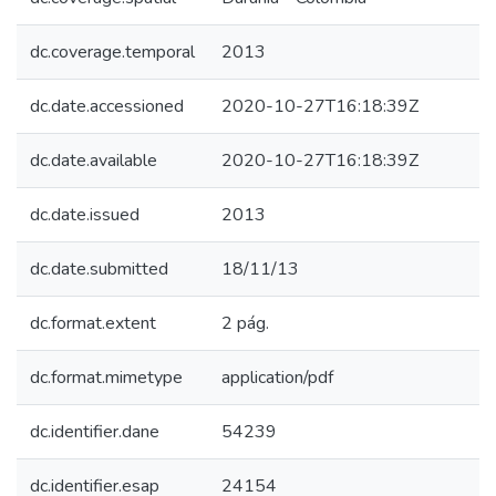
dc.coverage.temporal
2013
dc.date.accessioned
2020-10-27T16:18:39Z
dc.date.available
2020-10-27T16:18:39Z
dc.date.issued
2013
dc.date.submitted
18/11/13
dc.format.extent
2 pág.
dc.format.mimetype
application/pdf
dc.identifier.dane
54239
dc.identifier.esap
24154