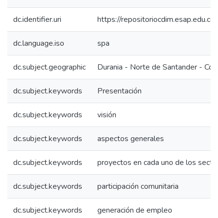
dc.identifier.uri
https://repositoriocdim.esap.edu.
dc.language.iso
spa
dc.subject.geographic
Durania - Norte de Santander - Col
dc.subject.keywords
Presentación
dc.subject.keywords
visión
dc.subject.keywords
aspectos generales
dc.subject.keywords
proyectos en cada uno de los secto
dc.subject.keywords
participación comunitaria
dc.subject.keywords
generación de empleo