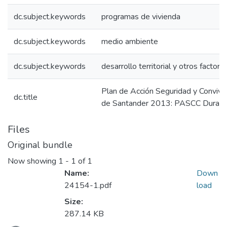
dc.subject.keywords
programas de vivienda
dc.subject.keywords
medio ambiente
dc.subject.keywords
desarrollo territorial y otros factore
Plan de Acción Seguridad y Convive
dc.title
de Santander 2013: PASCC Durani
Files
Original bundle
Now showing
1 - 1 of 1
Name:
Down
24154-1.pdf
load
Size:
287.14 KB