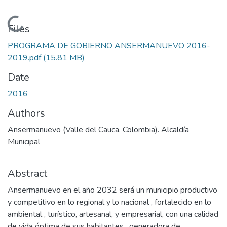
Loading...
Files
PROGRAMA DE GOBIERNO ANSERMANUEVO 2016-
2019.pdf
(15.81 MB)
Date
2016
Authors
Ansermanuevo (Valle del Cauca. Colombia). Alcaldía
Municipal
Abstract
Ansermanuevo en el año 2032 será un municipio productivo
y competitivo en lo regional y lo nacional , fortalecido en lo
ambiental , turístico, artesanal, y empresarial, con una calidad
de vida óptima de sus habitantes , generadora de