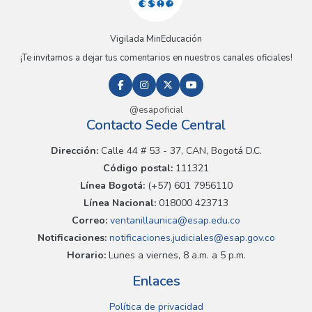
Vigilada MinEducación
¡Te invitamos a dejar tus comentarios en nuestros canales oficiales!
@esapoficial
Contacto Sede Central
Dirección:
Calle 44 # 53 - 37, CAN, Bogotá D.C.
Código postal:
111321
Línea Bogotá:
(+57) 601 7956110
Línea Nacional:
018000 423713
Correo:
ventanillaunica@esap.edu.co
Notificaciones:
notificaciones.judiciales@esap.gov.co
Horario:
Lunes a viernes, 8 a.m. a 5 p.m.
Enlaces
Política de privacidad