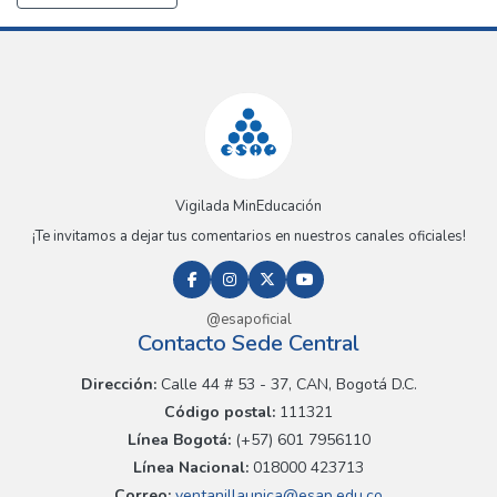
Vigilada MinEducación
¡Te invitamos a dejar tus comentarios en nuestros canales oficiales!
@esapoficial
Contacto Sede Central
Dirección:
Calle 44 # 53 - 37, CAN, Bogotá D.C.
Código postal:
111321
Línea Bogotá:
(+57) 601 7956110
Línea Nacional:
018000 423713
Correo:
ventanillaunica@esap.edu.co