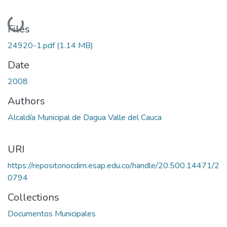
Loading...
Files
24920-1.pdf
(1.14 MB)
Date
2008
Authors
Alcaldía Municipal de Dagua Valle del Cauca
URI
https://repositoriocdim.esap.edu.co/handle/20.500.14471/2
0794
Collections
Documentos Municipales