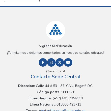
Vigilada MinEducación
¡Te invitamos a dejar tus comentarios en nuestros canales oficiales!
@esapoficial
Contacto Sede Central
Dirección:
Calle 44 # 53 - 37, CAN, Bogotá D.C.
Código postal:
111321
Línea Bogotá:
(+57) 601 7956110
Línea Nacional:
018000 423713
Correo:
ventanillaunica@esap.edu.co