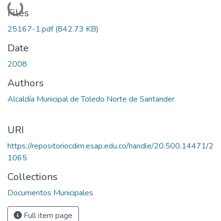
Loading...
Files
25167-1.pdf
(842.73 KB)
Date
2008
Authors
Alcaldía Municipal de Toledo Norte de Santander
URI
https://repositoriocdim.esap.edu.co/handle/20.500.14471/2
1065
Collections
Documentos Municipales
Full item page