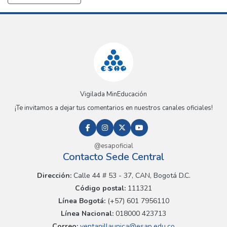
Vigilada MinEducación
¡Te invitamos a dejar tus comentarios en nuestros canales oficiales!
@esapoficial
Contacto Sede Central
Dirección:
Calle 44 # 53 - 37, CAN, Bogotá D.C.
Código postal:
111321
Línea Bogotá:
(+57) 601 7956110
Línea Nacional:
018000 423713
Correo:
ventanillaunica@esap.edu.co